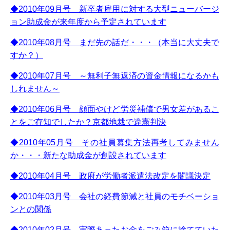
◆2010年09月号 新卒者雇用に対する大型ニューバージ
ョン助成金が来年度から予定されています
◆2010年08月号 まだ先の話だ・・・（本当に大丈夫で
すか？）
◆2010年07月号 ～無利子無返済の資金情報になるかも
しれません～
◆2010年06月号 顔面やけど労災補償で男女差があるこ
とをご存知でしたか？京都地裁で違憲判決
◆2010年05月号 その社員募集方法再考してみません
か・・・新たな助成金が創設されています
◆2010年04月号 政府が労働者派遣法改定を閣議決定
◆2010年03月号 会社の経費節減と社員のモチベーショ
ンとの関係
◆2010年02月号 実際あったお金をごみ箱に捨てていた