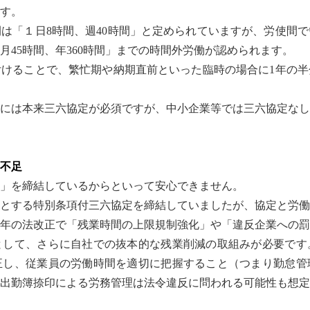
す。
は「１日8時間、週40時間」と定められていますが、労使間
月45時間、年360時間」までの時間外労働が認められます。
けることで、繁忙期や納期直前といった臨時の場合に1年の半
には本来三六協定が必須ですが、中小企業等では三六協定なし
不足
」を締結しているからといって安心できません。
」とする特別条項付三六協定を締結していましたが、協定と労
19年の法改正で「残業時間の上限規制強化」や「違反企業への
として、さらに自社での抜本的な残業削減の取組みが必要です
正し、従業員の労働時間を適切に把握すること（つまり勤怠管
は出勤簿捺印による労務管理は法令違反に問われる可能性も想定